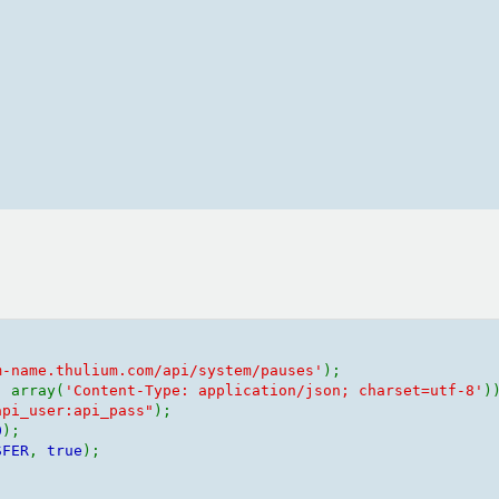
m-name.thulium.com/api/system/pauses'
, array(
'Content-Type: application/json; charset=utf-8'
api_user:api_pass"
0
SFER
, 
true
);
