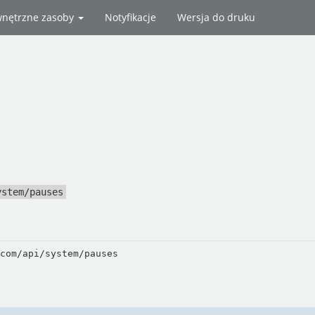
nętrzne zasoby
Notyfikacje
Wersja do druku
ystem/pauses
com/api/system/pauses