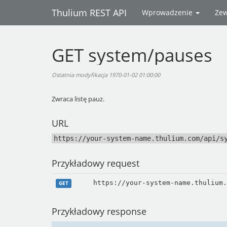
Thulium REST API
Wprowadzenie
Zew
GET system/pauses
Ostatnia modyfikacja 1970-01-02 01:00:00
Zwraca listę pauz.
URL
https://your-system-name.thulium.com/api/s
Przykładowy request
https://your-system-name.thulium.
GET
Przykładowy response