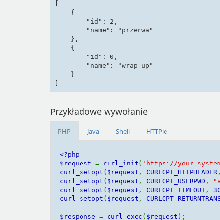
[

    {

        "id": 2,

        "name": "przerwa"

    },

    {

        "id": 0,

        "name": "wrap-up"

    }

]
Przykładowe wywołanie
PHP
Java
Shell
HTTPie
<?php

$request 
= 
curl_init
(
'https://your-syste
curl_setopt
(
$request
, 
CURLOPT_HTTPHEADER
curl_setopt
(
$request
, 
CURLOPT_USERPWD
, 
"
curl_setopt
(
$request
, 
CURLOPT_TIMEOUT
, 
3
curl_setopt
(
$request
, 
CURLOPT_RETURNTRAN
$response 
= 
curl_exec
(
$request
);
